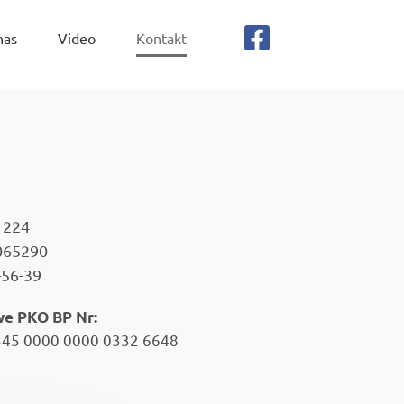
nas
Video
Kontakt
1224
065290
56-39
e PKO BP Nr:
345 0000 0000 0332 6648