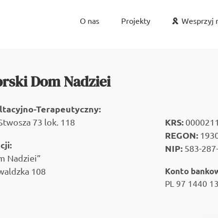
O nas
Projekty
Wesprzyj 
rski Dom Nadziei
ultacyjno-Terapeutyczny:
KRS:
Stwosza 73 lok. 118
000021
REGON:
193
ji:
NIP:
583-287-
m Nadziei”
waldzka 108
Konto bankow
PL 97 1440 1