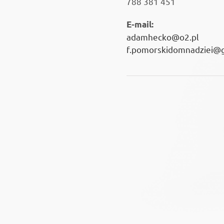
788 381 451
E-mail:
adamhecko@o2.pl
f.pomorskidomnadziei@