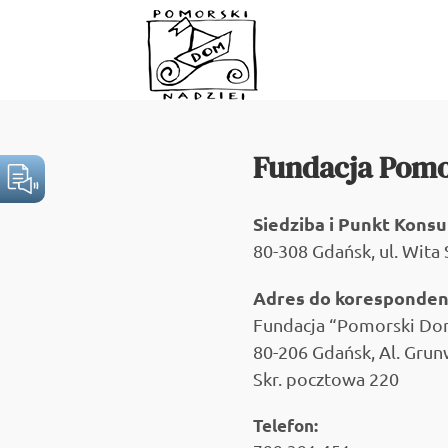
Przejdź
do
zawartości
Fundacja Pomo
Siedziba i Punkt Kons
80-308 Gdańsk, ul. Wita 
Adres do korespondenc
Fundacja “Pomorski Do
80-206 Gdańsk, Al. Grun
Skr. pocztowa 220
Telefon: